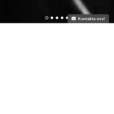
Kontakta oss!
VÄLKOMMEN TILL DINVELO'S
WEBSHOP!
Detta är tänkt som ett showroom och fungerande webshop, vi
har ett utvalt sortiment presenterat här, besök gärna någon av
våra butiker för att hitta fler spännande produkter.
Vår butik hittar du på:
Dinvelo Hammarby Sjöstad
Hammarby allé 146